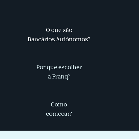
O que são
Bancários Autônomos?
Por que escolher
a Franq?
Como
O que são
Por que
começar?
Bancários
escolher a
Como começar?
Autônomos?
Franq?