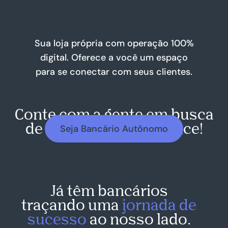
Sua loja própria com operação 100%
digital. Oferece a você um espaço
para se conectar com seus clientes.
Conte com a gente em busca
de uma alta performance!
Seja Bancário Autônomo
Já têm bancários
traçando uma
jornada de
sucesso
ao nosso lado.