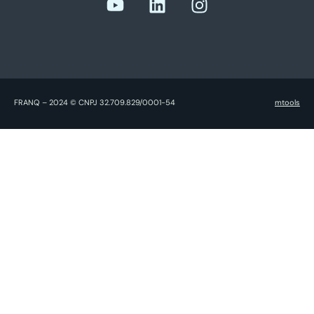
FRANQ – 2024 © CNPJ 32.709.829/0001-54
mtools