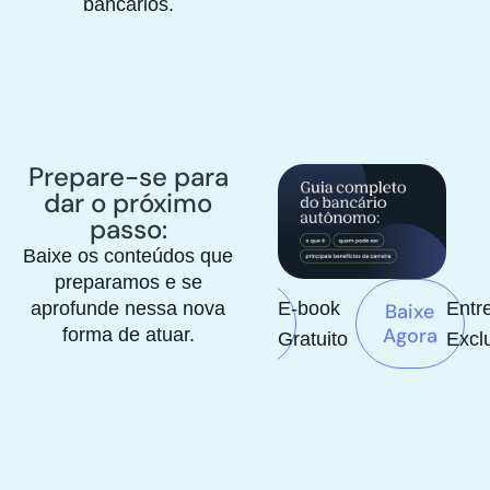
bancários.
Prepare-se para
dar o próximo
passo:
Baixe os conteúdos que
preparamos e se
aprofunde nessa nova
k
E-book
E-book
Entr
Baixe
Baixe
Baixe
Agora
Agora
Agora
forma de atuar.
to
Gratuito
Gratuito
Excl